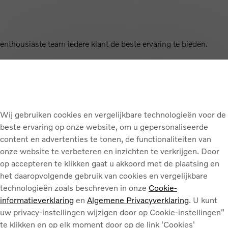
nthousiaste team iedere klant de beste ervaring te bieden.
ties. Een uitdagende functie met verantwoordelijkheid bij een v
eel vlak verder te ontwikkelen via verschillende opleidingen in 
Wij gebruiken cookies en vergelijkbare technologieën voor de
beste ervaring op onze website, om u gepersonaliseerde
content en advertenties te tonen, de functionaliteiten van
onze website te verbeteren en inzichten te verkrijgen. Door
op accepteren te klikken gaat u akkoord met de plaatsing en
het daaropvolgende gebruik van cookies en vergelijkbare
technologieën zoals beschreven in onze
Cookie-
informatieverklaring
en
Algemene Privacyverklaring
. U kunt
uw privacy-instellingen wijzigen door op Cookie-instellingen"
te klikken en op elk moment door op de link 'Cookies'