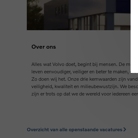
Over ons
Alles wat Volvo doet, begint bij mensen. De miss
leven eenvoudiger, veiliger en beter te maken, dit
Zo doen wij het. Onze drie kernwaarden zijn vanda
veiligheid, kwaliteit en milieubewustzijn. We bes
zijn er trots op dat we de wereld voor iedereen ee
Overzicht van alle openstaande vacatures