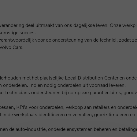
r verandering deel uitmaakt van ons dagelijkse leven. Onze werk
ekomstige succes.
verantwoordelijk voor de ondersteuning van de technici, zodat z
Volvo Cars.
houden met het plaatselijke Local Distribution Center en onde
van onderdelen. Indien nodig onderdelen uit voorraad leveren.
ce Technicians ondersteunen bij complexe garantieclaims, goodw
cessen, KPI’s voor onderdelen, verkoop aan retailers en onderdele
 in de werkplaats identificeren en vervullen, groei stimuleren 
nen de auto-industrie, onderdelensystemen beheren en betalinge