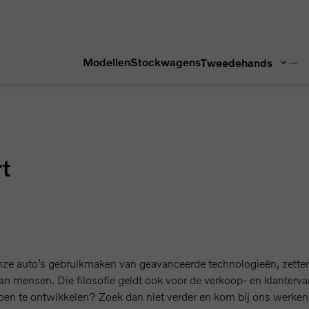
...
Modellen
Stockwagens
Tweedehands
t
ze auto’s gebruikmaken van geavanceerde technologieën, zetten
 mensen. Die filosofie geldt ook voor de verkoop- en klantervari
pen te ontwikkelen? Zoek dan niet verder en kom bij ons werken