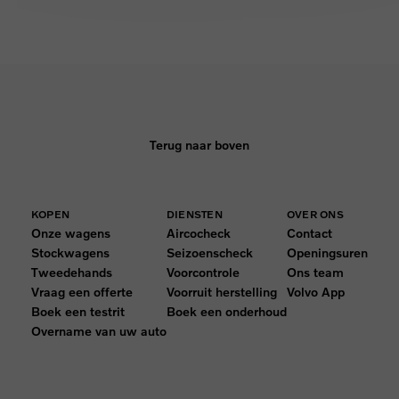
Terug naar boven
KOPEN
DIENSTEN
OVER ONS
Onze wagens
Aircocheck
Contact
Stockwagens
Seizoenscheck
Openingsuren
Tweedehands
Voorcontrole
Ons team
Vraag een offerte
Voorruit herstelling
Volvo App
Boek een testrit
Boek een onderhoud
Overname van uw auto