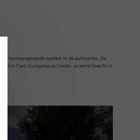
an de toonaangevende spelers in de autosector. De
het Volvo Cars Competence Center. Je komt terecht in