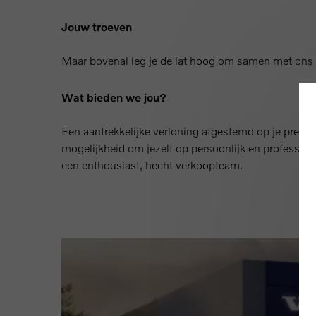
Jouw troeven
Maar bovenal leg je de lat hoog om samen met ons e
Wat bieden we jou?
Een aantrekkelijke verloning afgestemd op je presta
mogelijkheid om jezelf op persoonlijk en profession
een enthousiast, hecht verkoopteam.