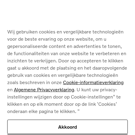
KOPEN
DIENSTEN
Wij gebruiken cookies en vergelijkbare technologieën
OVER ONS
voor de beste ervaring op onze website, om u
gepersonaliseerde content en advertenties te tonen,
de functionaliteiten van onze website te verbeteren en
French
Nederlands
inzichten te verkrijgen. Door op accepteren te klikken
gaat u akkoord met de plaatsing en het daaropvolgende
gebruik van cookies en vergelijkbare technologieën
zoals beschreven in onze
Cookie-informatieverklaring
en
Algemene Privacyverklaring
. U kunt uw privacy-
instellingen wijzigen door op Cookie-instellingen" te
Cookies
klikken en op elk moment door op de link 'Cookies'
Privacybeleid
onderaan elke pagina te klikken. "
Juridische info
Contact
Ons assortiment
Akkoord
Deze site wordt beschermd door reCAPTCHA en
het privacybeleid van Google