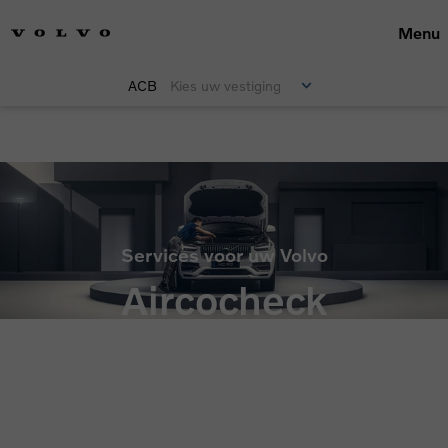
Menu
ACB
Kies uw vestiging
Aircocheck
Services voor uw Volvo
Aircocheck