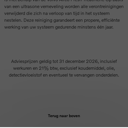
van een ultrasone verneveling worden alle verontreinigingen
verwijderd die zich na verloop van tijd in het systeem
nestelen. Deze reiniging garandeert een propere, efficiënte
werking van uw systeem gedurende minstens één jaar.
Adviesprijzen geldig tot 31 december 2026, inclusief
werkuren en 21% btw, exclusief koudemiddel, olie,
detectievloeistof en eventueel te vervangen onderdelen.
Terug naar boven