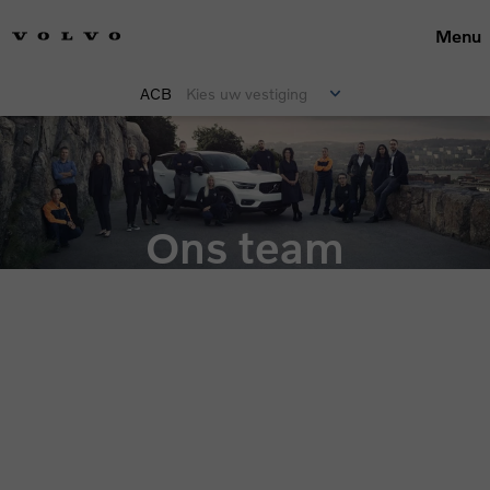
Menu
ACB
Kies uw vestiging
Ons team