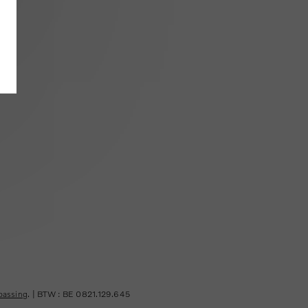
passing
. | BTW : BE 0821.129.645