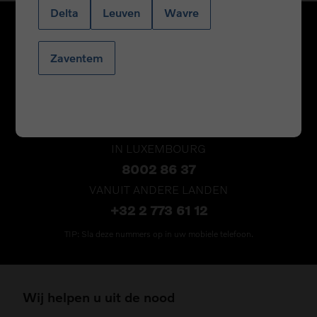
Delta
Leuven
Wavre
VOLVO
Zaventem
ASSISTANCE
BINNEN BELGIE
0800 15 475
IN LUXEMBOURG
8002 86 37
VANUIT ANDERE LANDEN
+32 2 773 61 12
TIP: Sla deze nummers op in uw mobiele telefoon.
Wij helpen u uit de nood