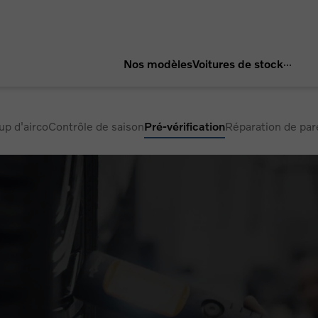
...
Nos modèles
Voitures de stock
p d'airco
Contrôle de saison
Pré-vérification
Réparation de par