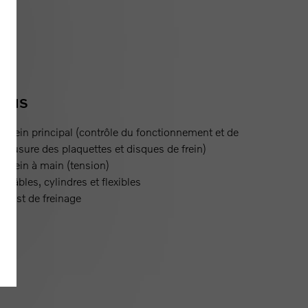
EINS
frein principal (contrôle du fonctionnement et de
l’usure des plaquettes et disques de frein)
frein à main (tension)
câbles, cylindres et flexibles
test de freinage