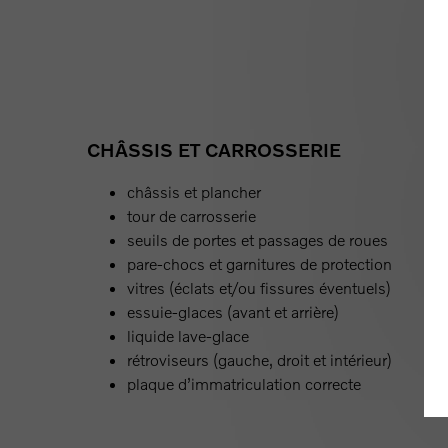
CHÂSSIS ET CARROSSERIE
châssis et plancher
tour de carrosserie
seuils de portes et passages de roues
pare-chocs et garnitures de protection
vitres (éclats et/ou fissures éventuels)
essuie-glaces (avant et arrière)
liquide lave-glace
rétroviseurs (gauche, droit et intérieur)
plaque d’immatriculation correcte