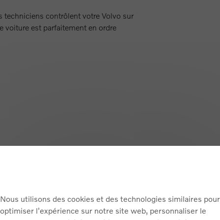
s techniciens contrôlent votre Volvo sur
e voiture est parfaitement en ordre
Voici ce que nous vérifions pour vous
’état de votre voiture. S’il apparaît qu’une réparation est nécessa
’origine. De cette manière, vous continuez à bénéficier d’une garan
Nous utilisons des cookies et des technologies similaires pour
signifie que vous ne payez jamais deux fois pour la même réparat
optimiser l'expérience sur notre site web, personnaliser le