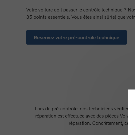
Votre voiture doit passer le contrôle technique ? No
35 points essentiels. Vous êtes ainsi sûr(e) que votr
Reservez votre pré-controle technique
Lors du pré-contrôle, nos techniciens vérifient l
réparation est effectuée avec des pièces Volvo d
réparation. Concrètement, cela 