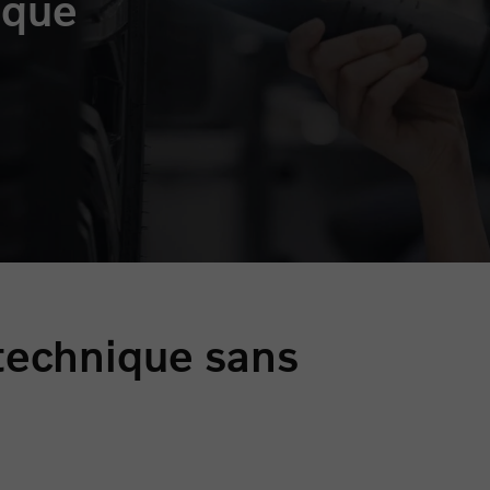
ique
 technique sans