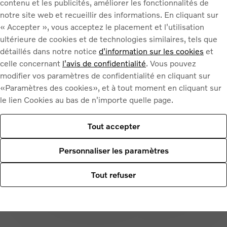
contenu et les publicités, améliorer les fonctionnalités de
notre site web et recueillir des informations. En cliquant sur
« Accepter », vous acceptez le placement et l'utilisation
ultérieure de cookies et de technologies similaires, tels que
détaillés dans notre notice
d'information sur les cookies
et
celle concernant
l'avis de confidentialité
. Vous pouvez
INTÉRIEUR
FR
modifier vos paramètres de confidentialité en cliquant sur
«Paramètres des cookies», et à tout moment en cliquant sur
feux de détresse et klaxon
le lien Cookies au bas de n'importe quelle page.
ceintures de sécurité
trousse de secours légale (validité et exhaustivité)
Tout accepter
validité de l’extincteur
documents de bord (certificat d’immatriculation,
Personnaliser les paramètres
certificat de conformité, certificat d’assurance et
certificat du contrôle technique)
Tout refuser