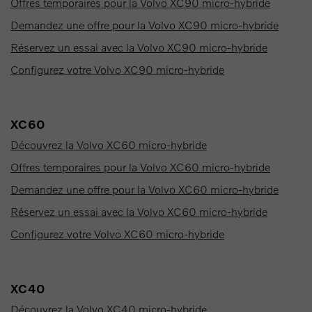
Offres temporaires pour la Volvo XC90 micro-hybride
Demandez une offre pour la Volvo XC90 micro-hybride
Réservez un essai avec la Volvo XC90 micro-hybride
Configurez votre Volvo XC90 micro-hybride
XC60
Découvrez la Volvo XC60 micro-hybride
Offres temporaires pour la Volvo XC60 micro-hybride
Demandez une offre pour la Volvo XC60 micro-hybride
Réservez un essai avec la Volvo XC60 micro-hybride
Configurez votre Volvo XC60 micro-hybride
XC40
Découvrez la Volvo XC40 micro-hybride