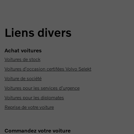
Liens divers
Achat voitures
Voitures de stock
Voitures d'occasion certifées Volvo Selekt
Voiture de société
Voitures pour les services d'urgence
Voitures pour les diplomates
Reprise de votre voiture
Commandez votre voiture