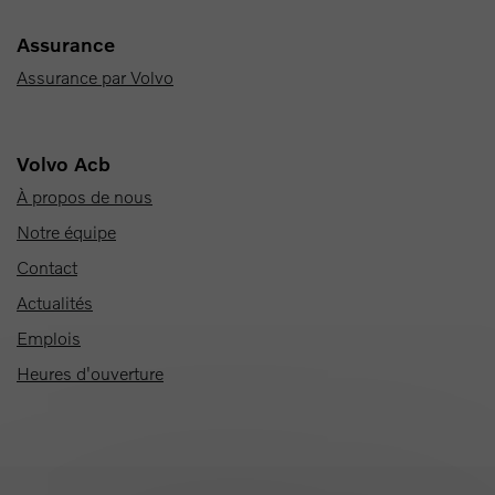
Assurance
Assurance par Volvo
Volvo Acb
À propos de nous
Notre équipe
Contact
Actualités
Emplois
Heures d'ouverture