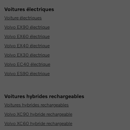
Voitures électriques
Voiture électriques
Volvo EX90 électrique
Volvo EX60 électrique
Volvo EX40 électrique
Volvo EX30 électrique
Volvo EC40 électrique
Volvo ES90 électrique
Voitures hybrides rechargeables
Voitures hybrides rechargeables
Volvo XC90 hybride rechargeable
Volvo XC60 hybride rechargeable