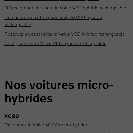
Offres temporaires pour la Volvo V60 hybride rechargeable
Demandez une offre pour la Volvo V60 hybride
rechargeable
Réservez un essai avec la Volvo V60 hybride rechargeable
Configurez votre Volvo V60 hybride rechargeable
Nos voitures micro-
hybrides
XC90
Découvrez la Volvo XC90 micro-hybride