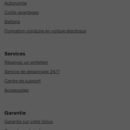
Autonomie
Coûts-avantages
Batterie
Formation conduire en voiture électrique
Services
Réservez un entretien
Service de dépannage 24/7
Centre de support
Accessoires
Garantie
Garantie sur votre Volvo