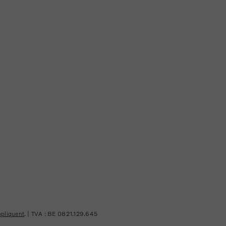
ppliquent
. | TVA : BE 0821.129.645