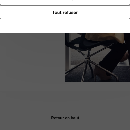
 durable, confortable et axé sur
Tout refuser
 deux chargeurs rapides pendant
uerez : chez nous, vous
Retour en haut