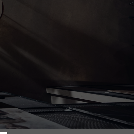
re
nt que distributeur Volvo depuis plusieurs années.
es plus fidèles et nous sommes connus pour notre
rapide et la priorité accordée à votre confort.
rouve un investissement continu : dans nos
rmation et l'accompagnement de nos collaborateurs
s clients. Nous visons le meilleur en termes