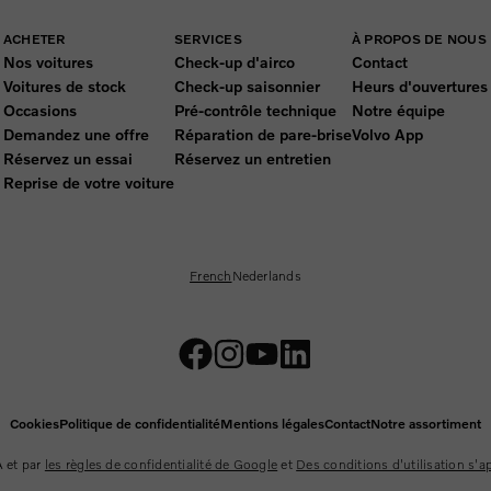
ACHETER
SERVICES
À PROPOS DE NOUS
Nos voitures
Check-up d'airco
Contact
Voitures de stock
Check-up saisonnier
Heurs d'ouvertures
Occasions
Pré-contrôle technique
Notre équipe
Demandez une offre
Réparation de pare-brise
Volvo App
Réservez un essai
Réservez un entretien
Reprise de votre voiture
French
Nederlands
Cookies
Politique de confidentialité
Mentions légales
Contact
Notre assortiment
 et par
les règles de confidentialité de Google
et
Des conditions d'utilisation s'a