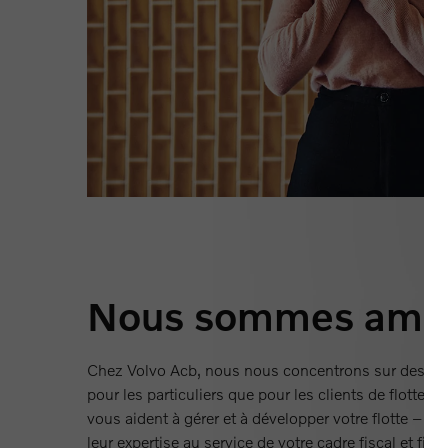
Nous sommes ambi
Chez Volvo Acb, nous nous concentrons sur des ser
pour les particuliers que pour les clients de flotte. 
vous aident à gérer et à développer votre flotte – et
leur expertise au service de votre cadre fiscal et finan