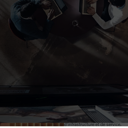
Notre histoi
Acb est un nom bien établi en ta
Nous connaissons nos clients l
service personnalisé, notre suivi 
Au cœur de notre approche se t
produits, mais aussi dans la fo
et dans l'accompagnement de no
d'infrastructure et de service.